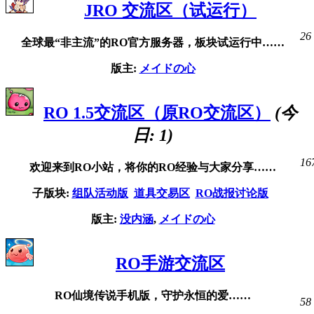
JRO 交流区（试运行）
26
全球最“非主流”的RO官方服务器，板块试运行中……
版主:
メイドの心
RO 1.5交流区（原RO交流区）
(今
日:
1
)
16
欢迎来到RO小站，将你的RO经验与大家分享……
子版块:
组队活动版
道具交易区
RO战报讨论版
版主:
没内涵
,
メイドの心
RO手游交流区
RO仙境传说手机版，守护永恒的爱……
58