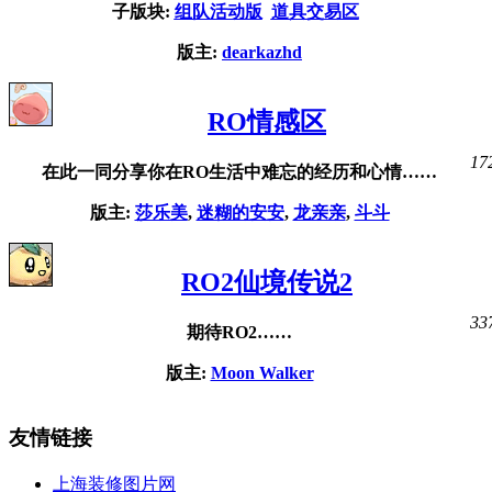
子版块:
组队活动版
道具交易区
版主:
dearkazhd
RO情感区
17
在此一同分享你在RO生活中难忘的经历和心情……
版主:
莎乐美
,
迷糊的安安
,
龙亲亲
,
斗斗
RO2仙境传说2
33
期待RO2……
版主:
Moon Walker
友情链接
上海装修图片网