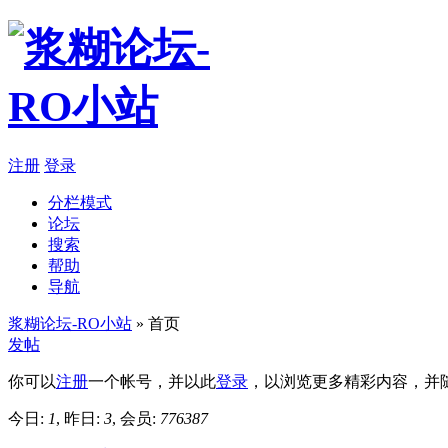
注册
登录
分栏模式
论坛
搜索
帮助
导航
浆糊论坛-RO小站
» 首页
发帖
你可以
注册
一个帐号，并以此
登录
，以浏览更多精彩内容，并
今日:
1
, 昨日:
3
, 会员:
776387