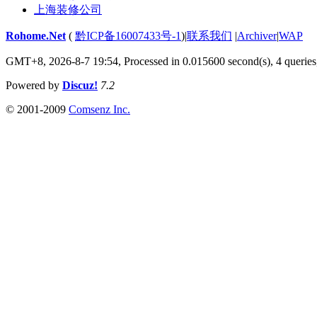
上海装修公司
Rohome.Net
(
黔ICP备16007433号-1
)
|
联系我们
|
Archiver
|
WAP
GMT+8, 2026-8-7 19:54,
Processed in 0.015600 second(s), 4 queries
Powered by
Discuz!
7.2
© 2001-2009
Comsenz Inc.