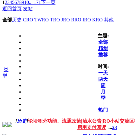
1
2
3
4
5
6
7
8
9
10
... 171
下一页
返回首页
发帖
全部
历史
CRO
TWRO
TRO
JRO
RRO
IRO
KRO
其他
主题:
全部
精华
推荐
|
时间:
类
一天
型
两天
周
月
季
|
热门
[
历史
]
论坛积分功能、流通政策|治水公告|RO小站交流
启用支付阅读
...
2
3