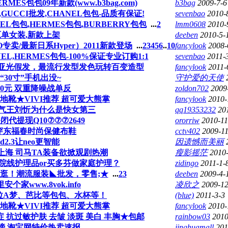
ES包包09年新款(www.b3bag.com)
b3bag
2009-7-6
包,GUCCI批发,CHANEL包包-品质有保证!
sevenbao
2010-
NEL包包,HERMES包包,BURBERRY包包
...
2
lmm0608
2010-
原单女装,新款上架
deeben
2010-5-
专卖/最新日系Hyper）2011新款登场
...
2
3
4
5
6
..
10
fancylook
2008-
ANEL,HERMES包包-100%保证专业订购1:1
sevenbao
2011-
系进口亚光假发，最流行发型发色玩转百变造型
fancylook
2011-
30寸”手机出没~
守护爱的天使
50元 双重降噪战单反
zoldon702
2009
靴★VIVI推荐 超可爱大熊掌
fancylook
2010-
气王刘忻为什么是快女第三
qq19353232
20
代提现Q10⑦⑦⑦2649
ororriw
2010-11
穿东福春时尚保健布鞋
cctv402
2009-1
d2.3让neo更智能
因遗憾而美丽
上海 司马TA装备欲掀观剧热潮
瘦影摇茫
2010
院线护理品or买多芬做家庭护理？
zidingo
2011-1-
逛逛！潮流服装◣批发，零售;★
...
2
3
deeben
2009-4-
家www.8vok.info
凌欣之
2009-12
拉A梦、芭比等包包、水杯等！
(blue)
2011-3-3
靴★VIVI推荐 超可爱大熊掌
fancylook
2010-
 抗过敏护肤 去皱 淡斑 美白 丰胸★包邮
rainbow03
2010
榜 淘宝网特价热卖速报
jinghuamall
201