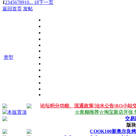
1
2
3
4
5
6
7
8
9
10
... 18
下一页
返回首页
发帖
类型
论坛积分功能、流通政策|治水公告|RO小
☆浆糊推荐☆淘宝新店开张 
交易
版块
COOK100新奥尔良