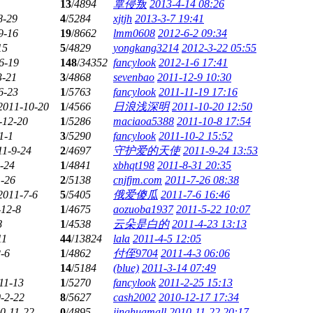
13
/
4894
覃侵叛
2013-4-14 08:26
8-29
4
/
5284
xjtjh
2013-3-7 19:41
9-16
19
/
8662
lmm0608
2012-6-2 09:34
15
5
/
4829
yongkang3214
2012-3-22 05:55
6-19
148
/
34352
fancylook
2012-1-6 17:41
3-21
3
/
4868
sevenbao
2011-12-9 10:30
6-23
1
/
5763
fancylook
2011-11-19 17:16
2011-10-20
1
/
4566
日浪浅深明
2011-10-20 12:50
-12-20
1
/
5286
maciaoa5388
2011-10-8 17:54
1-1
3
/
5290
fancylook
2011-10-2 15:52
11-9-24
2
/
4697
守护爱的天使
2011-9-24 13:53
-24
1
/
4841
xbhqt198
2011-8-31 20:35
1-26
2
/
5138
cnjfjm.com
2011-7-26 08:38
2011-7-6
5
/
5405
俄爱傻瓜
2011-7-6 16:46
-12-8
1
/
4675
aozuoba1937
2011-5-22 10:07
8
1
/
4538
云朵是白的
2011-4-23 13:13
11
44
/
13824
lala
2011-4-5 12:05
-6
1
/
4862
付侄9704
2011-4-3 06:06
14
/
5184
(blue)
2011-3-14 07:49
11-13
1
/
5270
fancylook
2011-2-25 15:13
-2-22
8
/
5627
cash2002
2010-12-17 17:34
0-11-22
0
/
4895
jinghuamall
2010-11-22 20:17