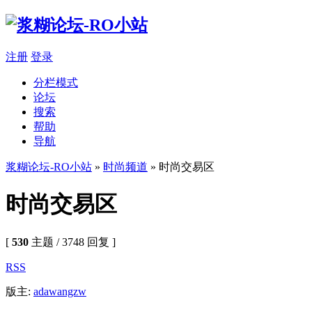
注册
登录
分栏模式
论坛
搜索
帮助
导航
浆糊论坛-RO小站
»
时尚频道
» 时尚交易区
时尚交易区
[
530
主题 / 3748 回复 ]
RSS
版主:
adawangzw