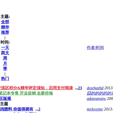
主题:
全部
精华
推荐
|
时间:
一天
作者/时间
两天
周
月
季
|
热门
站交流区积分&精华评定须知，启用支付阅读
...
2
3
dearkazhd
2013
笔记本专售 开业促销 全新价格
囧的的的的的
区版规
adawangzw
200
主题
烤鸡翅料 你值得拥有
...
2
meloveme
2013