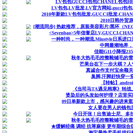
LV包包GUCCI包包CHANEL包包HERM
LV包包,LV批发,LV官方网站,gucci包
2010年新款LV包包批发,GUCCI批发,CHA
2010日韩外贸
[潮流同步] 热款推荐，原装美容彩片/黑环（NEO
<Sevenbao>5年信誉店LV,GUCCI,CH
一种时尚，一种潮流.Miustyle日
中网最潮地界，“
佳能G11小降报23
秋冬大热毛毛控整靴铺毛的雪地
芒果台在下一步大棋？人
真诚合作支付宝余额关闭
臭脚,汗脚赶快穿一
【转帖】androi
《当司马TA遇见韩寒》转战
烫染后的头发如何护理？店堂买
09日单新款上市，感兴趣的进来
女人要在男人的钱包里安个
今日开张！出售迪士尼、多
秋冬大热毛毛控整靴铺毛的雪地
★缓解经痛 调经 抗荨麻疹 更年期综合症
淘宝最热卖手机排行