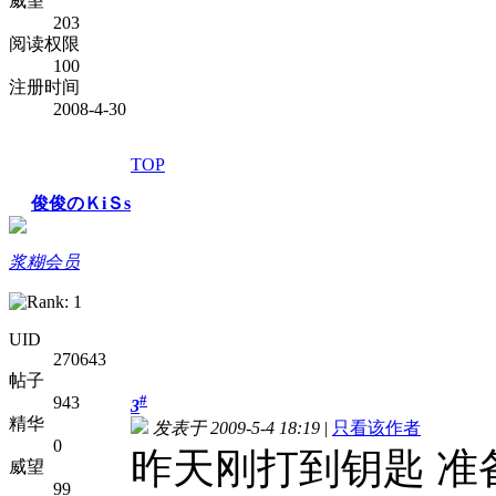
威望
203
阅读权限
100
注册时间
2008-4-30
TOP
俊俊のＫiＳs
浆糊会员
UID
270643
帖子
#
943
3
精华
发表于 2009-5-4 18:19
|
只看该作者
0
昨天刚打到钥匙 准
威望
99