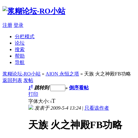
注册
登录
分栏模式
论坛
搜索
帮助
导航
浆糊论坛-RO小站
»
AION 永恒之塔
» 天族 火之神殿FB功略
返回列表
发帖
#
1
跳转到
»
倒序看帖
打印
T
字体大小:
t
发表于 2009-5-4 13:24
|
只看该作者
天族 火之神殿FB功略