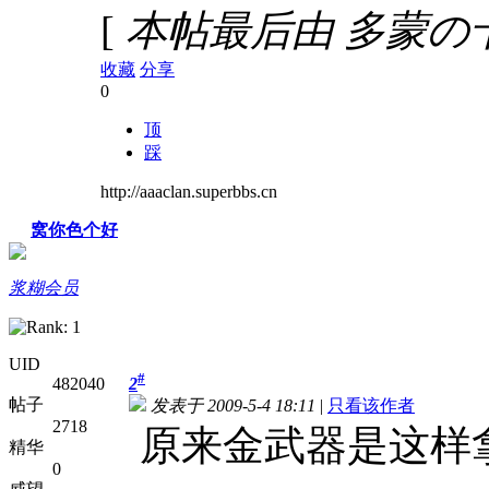
[
本帖最后由 多蒙の卡修 于
收藏
分享
0
顶
踩
http://aaaclan.superbbs.cn
窝你色个好
浆糊会员
UID
#
482040
2
帖子
发表于 2009-5-4 18:11
|
只看该作者
2718
原来金武器是这样
精华
0