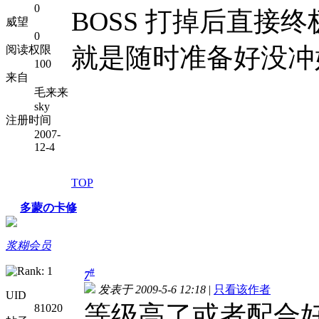
0
BOSS 打掉后直接终
威望
0
就是随时准备好没冲好
阅读权限
100
来自
毛来来
sky
注册时间
2007-
12-4
TOP
多蒙の卡修
浆糊会员
#
7
发表于 2009-5-6 12:18
|
只看该作者
UID
等级高了或者配合
81020