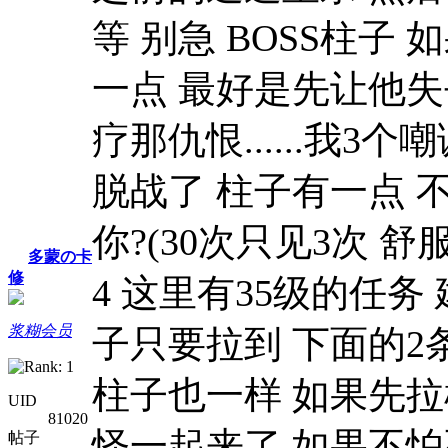
等 别急 BOSS柱子
一点 最好是先让他失
疗那仇恨......我
脱战了 柱子有一点 
你?(30次只见3次 舒
多蒙の卡
修
4 这里有35级的任
浆糊会员
子只要拉到 下面的2
柱子也一样 如果先拉
UID
81020
怪一起来了 如果不怕
帖子