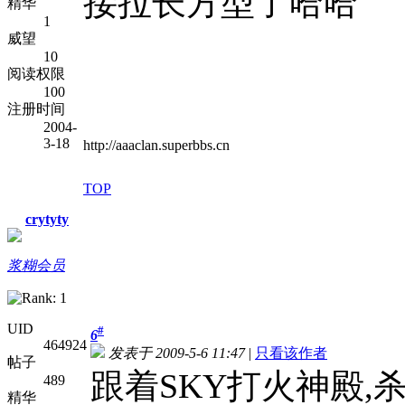
接拉长方型了哈哈
精华
1
威望
10
阅读权限
100
注册时间
2004-
3-18
http://aaaclan.superbbs.cn
TOP
crytyty
浆糊会员
UID
#
6
464924
发表于 2009-5-6 11:47
|
只看该作者
帖子
跟着SKY打火神殿,
489
精华