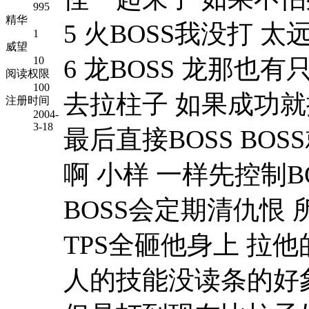
995
精华
5 火BOSS我没打 太
1
威望
10
6 龙BOSS 龙那也有
阅读权限
100
去拉柱子 如果成功就
注册时间
2004-
3-18
最后直接BOSS B
啊 小样 一样先控制B
BOSS会定期清仇恨
TPS全砸他身上 拉
人的技能没读条的好象