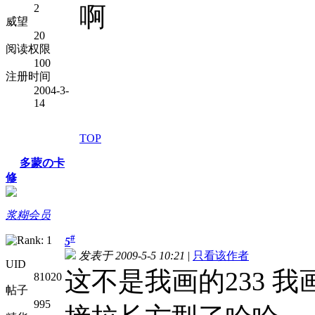
2
啊
威望
20
阅读权限
100
注册时间
2004-3-
14
TOP
多蒙の卡
修
浆糊会员
#
5
发表于 2009-5-5 10:21
|
只看该作者
UID
这不是我画的233 
81020
帖子
995