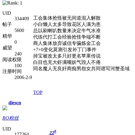
UID
工会集体抢怪被无间道混入解散
334409
帖子
小白懒人太多导致花区人满为患
5600
总以刷喇叭数量来决定牛气水准
精华
代练代打工会经验抢怪争端不断
0
商人集体放弃诚信专骗炼金工会
威望
+7+0变化莫测引发补丁门事件
240
掉宝被改太多只好更名苹果传说
阅读权限
白目也充大虾满嘴妖气毁人不倦
100
同名魔人无良奸商痴男怨女共同谱写河蟹圣域
注册时间
2006-2-9
TOP
diescn
RO粉丝
UID
#
22
177264