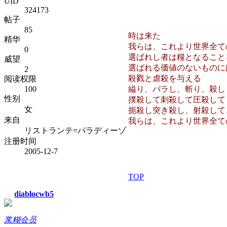
UID
324173
帖子
85
時は来た
精华
我らは、これより世界全て
0
選ばれし者は糧となること
威望
選ばれる価値のないものに
2
殺戮と虐殺を与える
阅读权限
100
縊り、バラし、斬り、殺し
性别
撲殺して刺殺して圧殺して
女
扼殺し突き殺し、射殺して
来自
我らは、これより世界全て
リストランテ=パラディーゾ
注册时间
2005-12-7
TOP
diablocwb5
浆糊会员