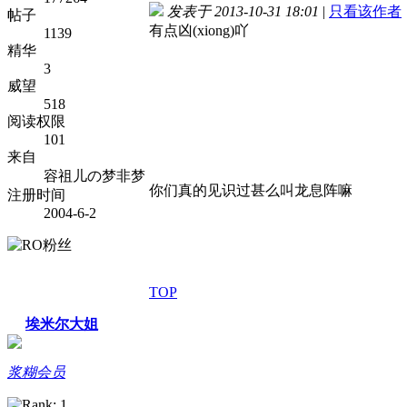
发表于 2013-10-31 18:01
|
只看该作者
帖子
有点凶(xiong)吖
1139
精华
3
威望
518
阅读权限
101
来自
容祖儿の梦非梦
你们真的见识过甚么叫龙息阵嘛
注册时间
2004-6-2
TOP
埃米尔大姐
浆糊会员