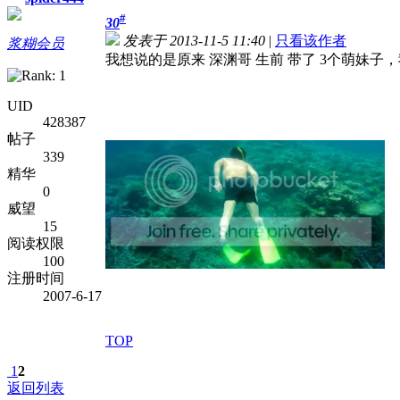
#
30
发表于 2013-11-5 11:40
|
只看该作者
浆糊会员
我想说的是原来 深渊哥 生前 带了 3个萌妹子
UID
428387
帖子
339
精华
0
威望
15
阅读权限
100
注册时间
2007-6-17
TOP
1
2
返回列表