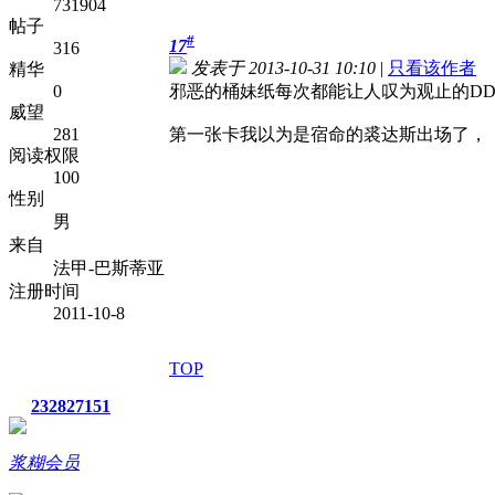
731904
帖子
#
17
316
发表于 2013-10-31 10:10
|
只看该作者
精华
0
邪恶的桶妹纸每次都能让人叹为观止的D
威望
281
第一张卡我以为是宿命的裘达斯出场了，
阅读权限
100
性别
男
来自
法甲-巴斯蒂亚
注册时间
2011-10-8
TOP
232827151
浆糊会员