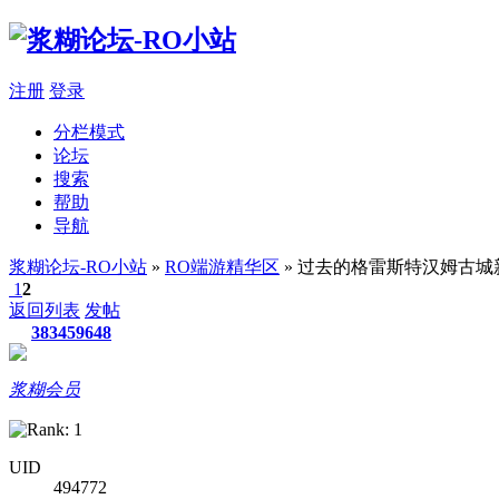
注册
登录
分栏模式
论坛
搜索
帮助
导航
浆糊论坛-RO小站
»
RO端游精华区
» 过去的格雷斯特汉姆古城
1
2
返回列表
发帖
383459648
浆糊会员
UID
494772