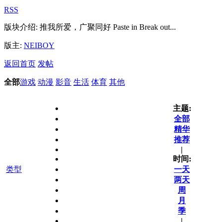
RSS
版块介绍: 推我所爱，广聚同好 Paste in Break out...
版主:
NEIBOY
返回首页
发帖
全部
游戏
动漫
影音
生活
体育
其他
主题:
全部
精华
推荐
|
时间:
类型
一天
两天
周
月
季
|